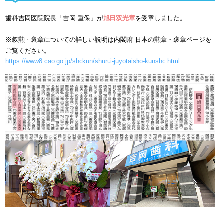
歯科吉岡医院院長「吉岡 重保」が
旭日双光章
を受章しました。
※叙勲・褒章についての詳しい説明は内閣府 日本の勲章・褒章ページを
ご覧ください。
https://www8.cao.go.jp/shokun/shurui-juyotaisho-kunsho.html