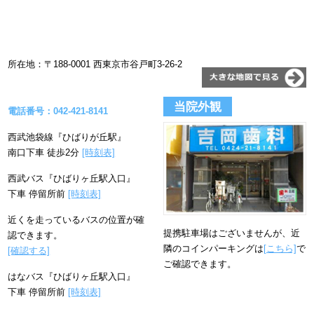
所在地：〒188-0001 西東京市谷戸町3-26-2
当院外観
電話番号：042-421-8141
西武池袋線『ひばりが丘駅』
南口下車 徒歩2分
[時刻表]
西武バス『ひばりヶ丘駅入口』
下車 停留所前
[時刻表]
近くを走っているバスの位置が確
提携駐車場はございませんが、近
認できます。
隣のコインパーキングは
[こちら]
で
[確認する]
ご確認できます。
はなバス『ひばりヶ丘駅入口』
下車 停留所前
[時刻表]