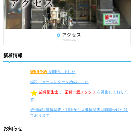
新着情報
WEB予約
を開始しました
歯科ニュースレター
を始めました
歯科衛生士
、
歯科一般スタッフ
を募集しておりま
す
妊婦歯科健康診査・1歳6か月児健康診査は随時受け付け
ております
お知らせ